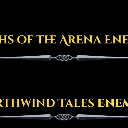
s of the Arena En
thwind Tales
ene