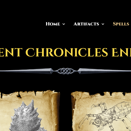
Home
Artifacts
Spells
ent Chronicles En