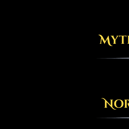
Myth
Nor