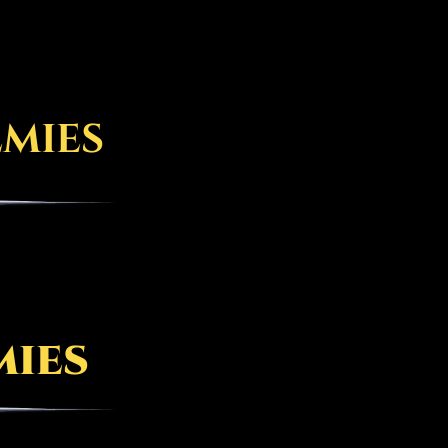
emies
mies